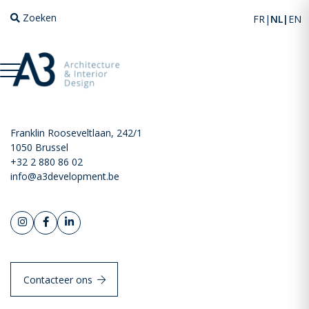
Zoeken
FR
NL
EN
Contact
Franklin Rooseveltlaan, 242/1
1050 Brussel
+32 2 880 86 02
info@a3development.be
Contacteer ons